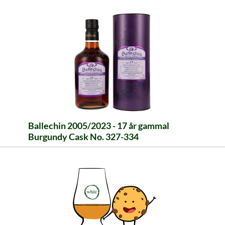
Ballechin 2005/2023 - 17 år gammal
Burgundy Cask No. 327-334
Röda frukter och stark torvrök tar dig tillbaka till
din första grillfest. Beställ nu denna begränsade
rökbomb.
252,99 €
≈ 2 769 kr ***
Innehåll: 0.7 Liter (361,41 €/Liter)