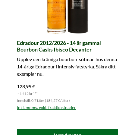
Edradour 2012/2026 - 14 år gammal
Bourbon Casks Ibisco Decanter
Upplev den krämiga bourbon-sötman hos denna
14-åriga Edradour i intensiv fatstyrka. Säkra ditt
exemplar nu.
128,99 €
≈ 1 412 kr ***
Innehåll: 0.7 Liter (184,27 €/Liter)
inkl. moms. exkl. fraktkostnader
I varukorgen