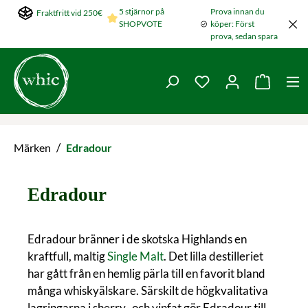
5 stjärnor på
Prova innan du
Fraktfritt vid 250€
Hoppa till huvudinnehållet
SHOPVOTE
köper: Först
prova, sedan spara
Du har 0 objekt i ön
Varukorg
/
Märken
Edradour
Edradour
Edradour bränner i de skotska Highlands en
kraftfull, maltig
Single Malt
. Det lilla destilleriet
har gått från en hemlig pärla till en favorit bland
många whiskyälskare. Särskilt de högkvalitativa
lagringarna i sherry- och vinfat gör Edradour till