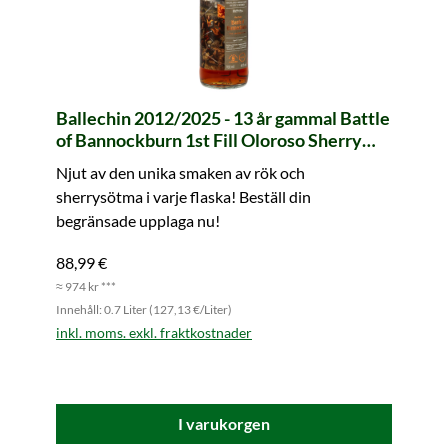
Ballechin 2012/2025 - 13 år gammal Battle
of Bannockburn 1st Fill Oloroso Sherry
Butt #539 Legends of Scotland (whic)
Njut av den unika smaken av rök och
sherrysötma i varje flaska! Beställ din
begränsade upplaga nu!
88,99 €
≈ 974 kr ***
Innehåll: 0.7 Liter (127,13 €/Liter)
inkl. moms. exkl. fraktkostnader
I varukorgen