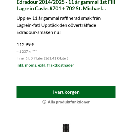
Edradour 2014/2025 - 11 år gammal 1st Fill
Lagrein Casks #701 + 702 St. Michael
Eppan (Signatory)
Upplev 11 år gammal raffinerad smak från
Lagrein-fat! Upptäck den oöverträffade
Edradour-smaken nu!
112,99 €
≈ 1 237 kr ***
Innehåll: 0.7 Liter (161,41 €/Liter)
inkl. moms. exkl. fraktkostnader
I varukorgen
Alla produktfunktioner