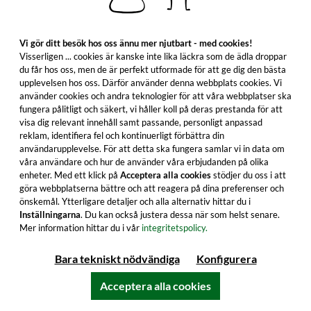
inkl. moms. exkl. fraktkostnader
Vi gör ditt besök hos oss ännu mer njutbart - med cookies!
Visserligen ... cookies är kanske inte lika läckra som de ädla droppar
du får hos oss, men de är perfekt utformade för att ge dig den bästa
I varukorgen
upplevelsen hos oss. Därför använder denna webbplats cookies. Vi
använder cookies och andra teknologier för att våra webbplatser ska
Alla produktfunktioner
fungera pålitligt och säkert, vi håller koll på deras prestanda för att
visa dig relevant innehåll samt passande, personligt anpassad
reklam, identifiera fel och kontinuerligt förbättra din
användarupplevelse. För att detta ska fungera samlar vi in data om
våra användare och hur de använder våra erbjudanden på olika
enheter. Med ett klick på
Acceptera alla cookies
stödjer du oss i att
göra webbplatserna bättre och att reagera på dina preferenser och
önskemål. Ytterligare detaljer och alla alternativ hittar du i
Inställningarna
. Du kan också justera dessa när som helst senare.
Mer information hittar du i vår
integritetspolicy.
Bara tekniskt nödvändiga
Konfigurera
Acceptera alla cookies
Edradour 1995/2025 - 30 år gammal 1st Fill