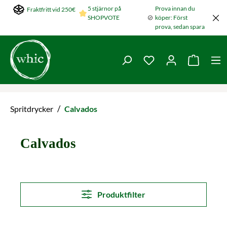
5 stjärnor på
Prova innan du
Fraktfritt vid 250€
Hoppa till huvudinnehållet
SHOPVOTE
köper: Först
prova, sedan spara
Du har 0 objekt i ön
Varukorg
/
Spritdrycker
Calvados
Calvados
Produktfilter