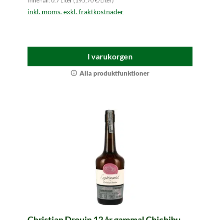
Innehåll: 0.7 Liter (195,70 €/Liter)
inkl. moms. exkl. fraktkostnader
I varukorgen
Alla produktfunktioner
Christian Drouin 12 år gammal Chichibu