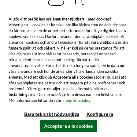
Vi gör ditt besök hos oss ännu mer njutbart - med cookies!
Visserligen ... cookies är kanske inte lika läckra som de ädla droppar
du får hos oss, men de är perfekt utformade för att ge dig den bästa
upplevelsen hos oss. Därför använder denna webbplats cookies. Vi
använder cookies och andra teknologier för att våra webbplatser ska
fungera pålitligt och säkert, vi håller koll på deras prestanda för att
visa dig relevant innehåll samt passande, personligt anpassad
Christian Drouin Selection Calvados
reklam, identifiera fel och kontinuerligt förbättra din
användarupplevelse. För att detta ska fungera samlar vi in data om
våra användare och hur de använder våra erbjudanden på olika
Intensiv och frisk dominerar aromerna av ljusa
enheter. Med ett klick på
Acceptera alla cookies
stödjer du oss i att
göra webbplatserna bättre och att reagera på dina preferenser och
frukter den läckra Calvadosen från Frankrike.
önskemål. Ytterligare detaljer och alla alternativ hittar du i
Köp en flaska direkt!
Inställningarna
. Du kan också justera dessa när som helst senare.
Mer information hittar du i vår
integritetspolicy.
49,99 €
≈ 546 kr ***
Bara tekniskt nödvändiga
Konfigurera
Innehåll: 0.7 Liter (71,41 €/Liter)
inkl. moms. exkl. fraktkostnader
Acceptera alla cookies