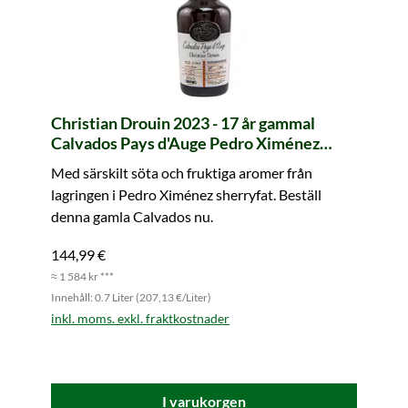
Christian Drouin 2023 - 17 år gammal
Calvados Pays d'Auge Pedro Ximénez
Cask f19bt4 Edition Limitée
Med särskilt söta och fruktiga aromer från
lagringen i Pedro Ximénez sherryfat. Beställ
denna gamla Calvados nu.
144,99 €
≈ 1 584 kr ***
Innehåll: 0.7 Liter (207,13 €/Liter)
inkl. moms. exkl. fraktkostnader
I varukorgen