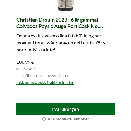
Christian Drouin 2023 - 6 år gammal
Calvados Pays d'Auge Port Cask No.
f126gon2 Edition Limitée
Denna exklusiva enskilda fatabfüllning har
mognat i totalt 6 år, varav en del i ett fat för vit
portvin. Missa inte!
106,99 €
≈ 1 169 kr ***
Innehåll: 0.7 Liter (152,84 €/Liter)
inkl. moms. exkl. fraktkostnader
I varukorgen
Alla produktfunktioner