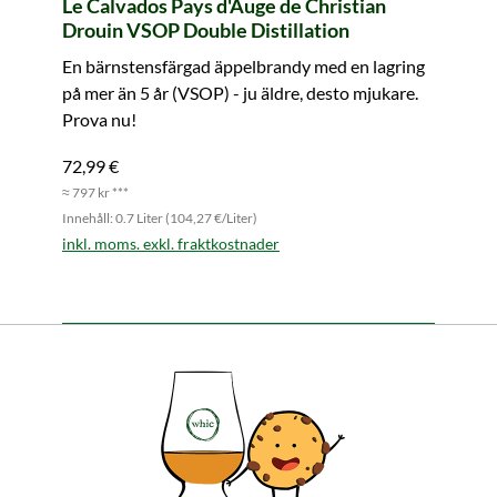
Le Calvados Pays d'Auge de Christian
Drouin VSOP Double Distillation
En bärnstensfärgad äppelbrandy med en lagring
på mer än 5 år (VSOP) - ju äldre, desto mjukare.
Prova nu!
72,99 €
≈ 797 kr ***
Innehåll: 0.7 Liter (104,27 €/Liter)
inkl. moms. exkl. fraktkostnader
I varukorgen
Alla produktfunktioner