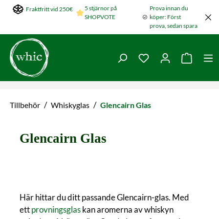
5 stjärnor på
Prova innan du
Fraktfritt vid 250€
Hoppa till huvudinnehållet
SHOPVOTE
köper: Först
prova, sedan spara
Du har 0 objekt i ön
Varukorg
/
/
Tillbehör
Whiskyglas
Glencairn Glas
Glencairn Glas
Här hittar du ditt passande Glencairn-glas. Med
ett
provningsglas
kan aromerna av whiskyn