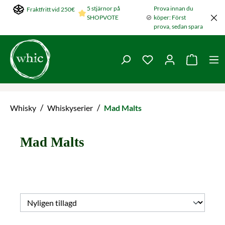
5 stjärnor på
Prova innan du
Fraktfritt vid 250€
Hoppa till huvudinnehållet
SHOPVOTE
köper: Först
prova, sedan spara
Du har 0 objekt i ön
Varukorg
/
/
Whisky
Whiskyserier
Mad Malts
Mad Malts