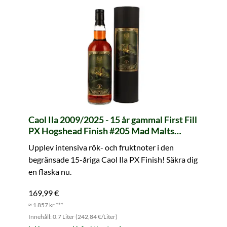
Caol Ila 2009/2025 - 15 år gammal First Fill
PX Hogshead Finish #205 Mad Malts
(whic)
Upplev intensiva rök- och fruktnoter i den
begränsade 15-åriga Caol Ila PX Finish! Säkra dig
en flaska nu.
169,99 €
≈ 1 857 kr ***
Innehåll: 0.7 Liter (242,84 €/Liter)