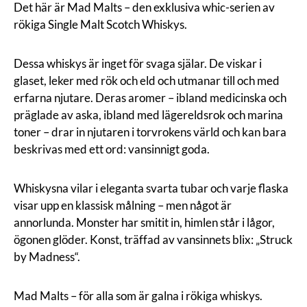
Det här är Mad Malts – den exklusiva whic-serien av
rökiga Single Malt Scotch Whiskys.
Dessa whiskys är inget för svaga själar. De viskar i
glaset, leker med rök och eld och utmanar till och med
erfarna njutare. Deras aromer – ibland medicinska och
präglade av aska, ibland med lägereldsrok och marina
toner – drar in njutaren i torvrokens värld och kan bara
beskrivas med ett ord: vansinnigt goda.
Whiskysna vilar i eleganta svarta tubar och varje flaska
visar upp en klassisk målning – men något är
annorlunda. Monster har smitit in, himlen står i lågor,
ögonen glöder. Konst, träffad av vansinnets blix: „Struck
by Madness“.
Mad Malts – för alla som är galna i rökiga whiskys.