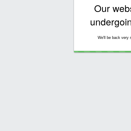
Our websi
undergoi
We'll be back very 