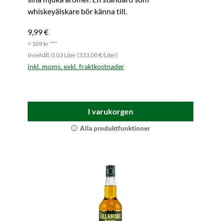
whiskeyälskare bör känna till.
9,99 €
≈ 109 kr ***
Innehåll: 0.03 Liter (333,00 €/Liter)
inkl. moms. exkl. fraktkostnader
I varukorgen
Alla produktfunktioner