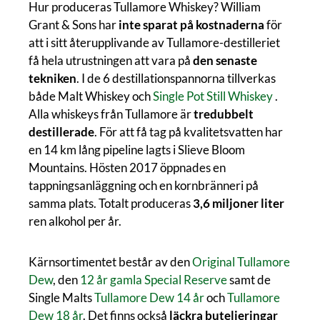
Hur produceras Tullamore Whiskey? William
Grant & Sons har
inte sparat på kostnaderna
för
att i sitt återupplivande av Tullamore-destilleriet
få hela utrustningen att vara på
den senaste
tekniken
. I de 6 destillationspannorna tillverkas
både Malt Whiskey och
Single Pot Still Whiskey
.
Alla whiskeys från Tullamore är
tredubbelt
destillerade
. För att få tag på kvalitetsvatten har
en 14 km lång pipeline lagts i Slieve Bloom
Mountains. Hösten 2017 öppnades en
tappningsanläggning och en kornbränneri på
samma plats. Totalt produceras
3,6 miljoner liter
ren alkohol per år.
Kärnsortimentet består av den
Original Tullamore
Dew
, den
12 år gamla Special Reserve
samt de
Single Malts
Tullamore Dew 14 år
och
Tullamore
Dew 18 år
. Det finns också
läckra buteljeringar