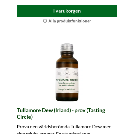
I varukorgen
Alla produktfunktioner
Tullamore Dew (Irland) - prov (Tasting
Circle)
Prova den världsberömda Tullamore Dew med
sina mjuka aromer. En standard som