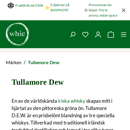
5 stjärnor på
Prova innan du
Fraktfritt vid 250€
Hoppa till huvudinnehållet
SHOPVOTE
köper: Först
prova, sedan spara
Du har 0 objekt i ön
Varukorg
/
Märken
Tullamore Dew
Tullamore Dew
En av de världskända
iriska whisky
skapas mitt i
hjärtat av den pittoreska gröna ön. Tullamore
D.E.W. är en prisbelönt blandning av tre speciella
whiskys. Tillverkad med traditionell irländsk
tredubbel destillation och lagrad i tre olika typer