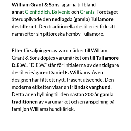
William Grant & Sons
, ägarna till bland
annat
Glenfiddich
,
Balvenie
och
Grants
. Företaget
återupplivade den
nedlagda (gamla) Tullamore
destilleriet
. Den traditionella destilleriet fick sitt
namn efter sin pittoreska hemby Tullamore.
Efter försäljningen av varumärket till William
Grant & Sons döptes varumärket om till
Tullamore
D.E.W.
. "D.E.W." står för initialerna av den tidigare
destillerieägaren
Daniel E. Williams
. Även
designen har fått ett nytt, fräscht utseende. Den
moderna etiketten visar en
irländsk varghund
.
Detta är en hyllning till den nästan
200 år gamla
traditionen
av varumärket och en anspelning på
familjen Williams hundkärlek.