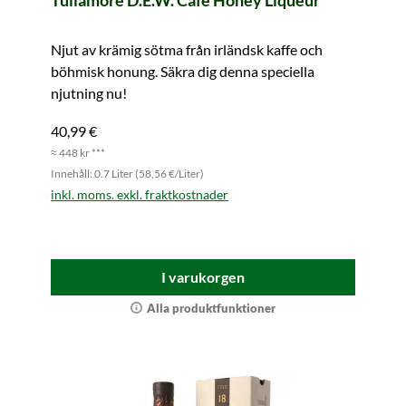
Tullamore D.E.W. Café Honey Liqueur
Njut av krämig sötma från irländsk kaffe och
böhmisk honung. Säkra dig denna speciella
njutning nu!
40,99 €
≈ 448 kr ***
Innehåll: 0.7 Liter (58,56 €/Liter)
inkl. moms. exkl. fraktkostnader
I varukorgen
Alla produktfunktioner