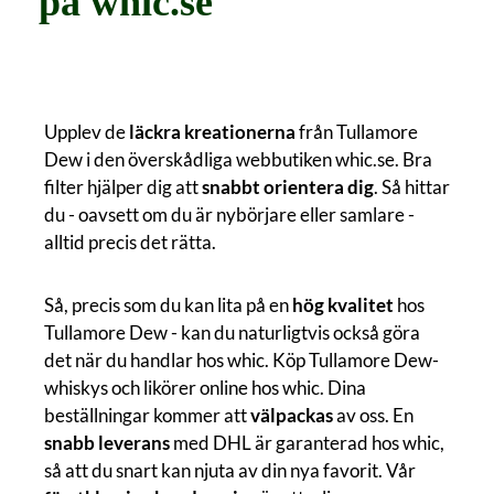
på whic.se
Upplev de
läckra kreationerna
från Tullamore
Dew i den överskådliga webbutiken whic.se. Bra
filter hjälper dig att
snabbt orientera dig
. Så hittar
du - oavsett om du är nybörjare eller samlare -
alltid precis det rätta.
Så, precis som du kan lita på en
hög kvalitet
hos
Tullamore Dew - kan du naturligtvis också göra
det när du handlar hos whic. Köp Tullamore Dew-
whiskys och likörer online hos whic. Dina
beställningar kommer att
välpackas
av oss. En
snabb leverans
med DHL är garanterad hos whic,
så att du snart kan njuta av din nya favorit. Vår