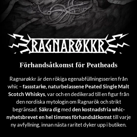
Förhandsåtkomst för Peatheads
Ragnarøkkr är den rökiga egenabfüllningsserien från
whic –
fassstarke, naturbelassene Peated Single Malt
Scotch Whiskys
, var och en dedikerad till en figur från
den nordiska mytologin om Ragnarök och strikt
begränsad.
Säkra dig
med
den kostnadsfria whic-
nyhetsbrevet en hel timmes förhandsåtkomst
till varje
ny avfyllning, innan nästa raritet dyker upp i butiken.