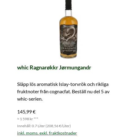
whic Ragnarøkkr Jørmungandr
Släpp lös aromatisk Islay-torvrök och rikliga
fruktnoter från cognacfat. Beställ nu del 5 av
whic-serien.
145,99 €
≈ 1 598 kr ***
Innehåll: 0.7 Liter (208,56 €/Liter)
inkl. moms. exkl. fraktkostnader