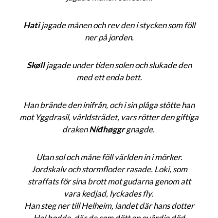
Hati
jagade månen och rev den i stycken som föll
ner på jorden.
Skøll
jagade under tiden solen och slukade den
med ett enda bett.
Han brände den inifrån, och i sin plåga stötte han
mot Yggdrasil, världsträdet, vars rötter den giftiga
draken
Níđhøggr
gnagde.
Utan sol och måne föll världen in i mörker.
Jordskalv och stormfloder rasade. Loki, som
straffats för sina brott mot gudarna genom att
vara kedjad, lyckades fly.
Han steg ner till Helheim, landet där hans dotter
Hel bodde, där de som dött en ovärdig död