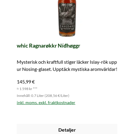
whic Ragnarøkkr Níđhøggr
Mysterisk och kraftfull stiger läcker Islay-rök upp
ur Nosing-glaset. Upptäck mystiska aromvärldar!
145,99 €
≈ 1 598 kr ***
Innehåll: 0.7 Liter (208,56 €/Liter)
inkl. moms. exkl. fraktkostnader
Detaljer