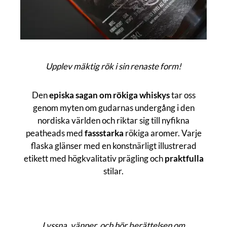
Upplev mäktig rök i sin renaste form!
Den
episka sagan om rökiga whiskys
tar oss
genom myten om gudarnas undergång i den
nordiska världen och riktar sig till nyfikna
peatheads med
fassstarka
rökiga aromer. Varje
flaska glänser med en konstnärligt illustrerad
etikett med högkvalitativ prägling och
praktfulla
stilar.
Lyssna, vänner, och hör berättelsen om