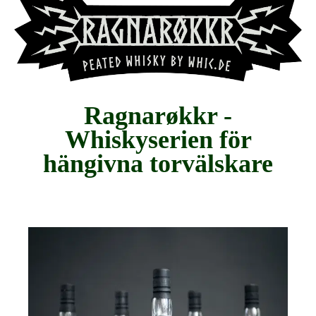
Ragnarøkkr -
Whiskyserien för
hängivna torvälskare