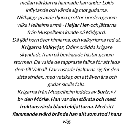
mellan världarna hamnade han under Lokis
inflytande och vände sig mot gudarna.
Níđhøggr grävde djupa grottor i jorden genom
vilka Helheims armé -
Heljar Her
-och jättarna
från Muspelheim kunde nå Midgard.
Då ljöd horn över himlarna, och valkyriorna red ut.
Krigarna Valkyrjar
, Odins orädda krigare
skyndade fram på bevingade hästar genom
stormen. De valde de tappraste fallna för att leda
dem till Valhall. Där rustade hjältarna sig för den
sista striden, med vetskap om att även ära och
gudar skulle falla.
Krigarna från Muspelheim leddes av
Surtr,< /
b> den Mörke. Han var den största och mest
fruktansvärda bland eldjättarna. Med sitt
flammande svärd brände han allt som stod i hans
väg.