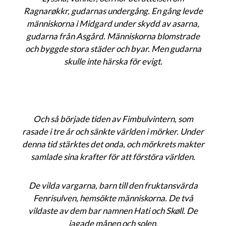
Ragnarøkkr, gudarnas undergång. En gång levde
människorna i Midgard under skydd av asarna,
gudarna från Asgård. Människorna blomstrade
och byggde stora städer och byar. Men gudarna
skulle inte härska för evigt.
Och så började tiden av Fimbulvintern, som
rasade i tre år och sänkte världen i mörker. Under
denna tid stärktes det onda, och mörkrets makter
samlade sina krafter för att förstöra världen.
De vilda vargarna, barn till den fruktansvärda
Fenrisulven, hemsökte människorna. De två
vildaste av dem bar namnen Hati och Skøll. De
jagade månen och solen.