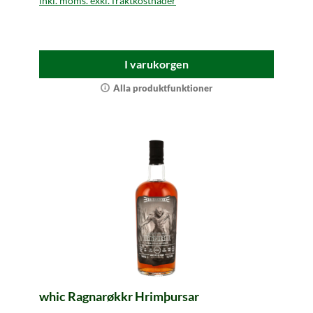
inkl. moms. exkl. fraktkostnader
I varukorgen
Alla produktfunktioner
whic Ragnarøkkr Hrimþursar