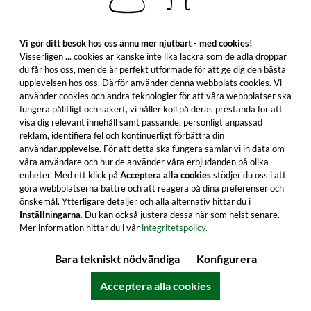
*Inom Sverige 2–3 dagar vid standardleverans | **Lägsta
totalpris de senaste 30 dagarna före prissänkningen.
Alla priser är inklusive lagstadgad moms. | ***Alla priser i EUR,
Vi gör ditt besök hos oss ännu mer njutbart - med cookies!
uppgifter i avvikande valutor är vägledande baserat på en
Visserligen ... cookies är kanske inte lika läckra som de ädla droppar
aktuell växelkurs från ECB | © 2026 Whic GmbH |
Impressum
du får hos oss, men de är perfekt utformade för att ge dig den bästa
upplevelsen hos oss. Därför använder denna webbplats cookies. Vi
använder cookies och andra teknologier för att våra webbplatser ska
fungera pålitligt och säkert, vi håller koll på deras prestanda för att
visa dig relevant innehåll samt passande, personligt anpassad
reklam, identifiera fel och kontinuerligt förbättra din
användarupplevelse. För att detta ska fungera samlar vi in data om
våra användare och hur de använder våra erbjudanden på olika
enheter. Med ett klick på
Acceptera alla cookies
stödjer du oss i att
göra webbplatserna bättre och att reagera på dina preferenser och
önskemål. Ytterligare detaljer och alla alternativ hittar du i
Inställningarna
. Du kan också justera dessa när som helst senare.
Mer information hittar du i vår
integritetspolicy.
Bara tekniskt nödvändiga
Konfigurera
Acceptera alla cookies