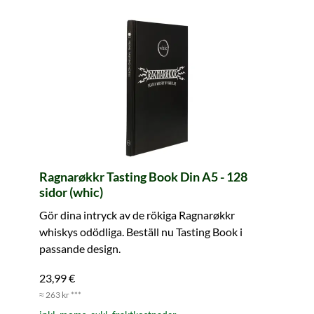
Ragnarøkkr Tasting Book Din A5 - 128
sidor (whic)
Gör dina intryck av de rökiga Ragnarøkkr
whiskys odödliga. Beställ nu Tasting Book i
passande design.
23,99 €
≈ 263 kr ***