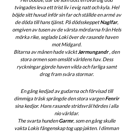
tvingades leva ett trist liv i evig natt och kyla. Hel
böjde sitt huvud inför sin far och ställde en armé av
de döda till hans tjänst.
På dödsskeppet
Naglfar
,
omgiven av tusen av de värsta mördarna från Hels
mörka rike, seglade Loki över de rasande haven
mot Midgard.
Bitarna av månen hade väckt
Jørmungandr
, den
stora ormen som omslöt världens hav. Dess
ryckningar gjorde haven vilda och farliga samt
drog fram svåra stormar.
En gång kedjad av gudarna och förvisad till
dimmiga träsk sprängde den stora vargen
Fenrir
sina kedjor. Hans rasande stridsvrål hördes i alla
nio världar.
The svarta hunden
Garmr
, som en gång skulle
vakta Lokis fångenskap tog upp jakten. I dimman