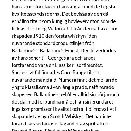
hans söner företaget i hans anda - med de högsta
kvalitetsstandarderna. Det bevisas av den då
erhållna titeln som kunglig hovleverantör, som de
fick av drottning Victoria. Utifrån denna bakgrund
skapades 1910 den första whiskyn i den
nuvarande standardproduktlinjen från
Ballantine's - Ballantine's Finest. Den tillverkades
av hans söner till Georges ära och anses
fortfarande vara en klassiker i sortimentet.
Successivt fulländades Core Range till sin
nuvarande mångfald. Numera finns det mellan de
yngre klassikerna även långlagrade, raffinerade
skapelser. Ballantine's behåller alltid sin början och
det därmed förbundna målet från sin grundare:
inga kompromisser i kvalitet och alltid innovativt i
skapandet av nya Scotch Whiskys. Det har inte
förändrats sedan övertagandet av spritjätten
Pernod Ricard. För övrigt: Många skriver