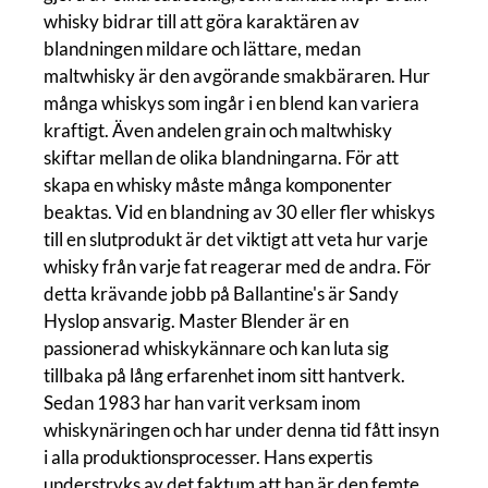
whisky bidrar till att göra karaktären av
blandningen mildare och lättare, medan
maltwhisky är den avgörande smakbäraren. Hur
många whiskys som ingår i en blend kan variera
kraftigt. Även andelen grain och maltwhisky
skiftar mellan de olika blandningarna. För att
skapa en whisky måste många komponenter
beaktas. Vid en blandning av 30 eller fler whiskys
till en slutprodukt är det viktigt att veta hur varje
whisky från varje fat reagerar med de andra. För
detta krävande jobb på Ballantine's är Sandy
Hyslop ansvarig. Master Blender är en
passionerad whiskykännare och kan luta sig
tillbaka på lång erfarenhet inom sitt hantverk.
Sedan 1983 har han varit verksam inom
whiskynäringen och har under denna tid fått insyn
i alla produktionsprocesser. Hans expertis
understryks av det faktum att han är den femte