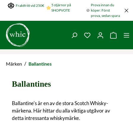
5 stjärnor på
Prova innan du
Fraktfritt vid 250€
Hoppa till huvudinnehållet
SHOPVOTE
köper: Först
prova, sedan spara
Du har 0 objekt i ön
Varukorg
/
Märken
Ballantines
Ballantines
Ballantine's är en av de stora Scotch Whisky-
märkena. Här hittar du alla viktiga utgåvor av
detta intressanta whiskymärke.