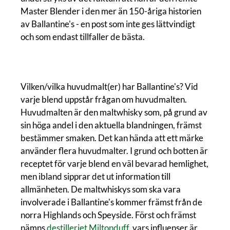
Master Blender i den mer än 150-åriga historien
av Ballantine's - en post som inte ges lättvindigt
och som endast tillfaller de bästa.
Vilken/vilka huvudmalt(er) har Ballantine's? Vid
varje blend uppstår frågan om huvudmalten.
Huvudmalten är den maltwhisky som, på grund av
sin höga andel i den aktuella blandningen, främst
bestämmer smaken. Det kan hända att ett märke
använder flera huvudmalter. I grund och botten är
receptet för varje blend en väl bevarad hemlighet,
men ibland sipprar det ut information till
allmänheten. De maltwhiskys som ska vara
involverade i Ballantine's kommer främst från de
norra Highlands och Speyside. Först och främst
nämns
destilleriet Miltonduff
, vars influenser är