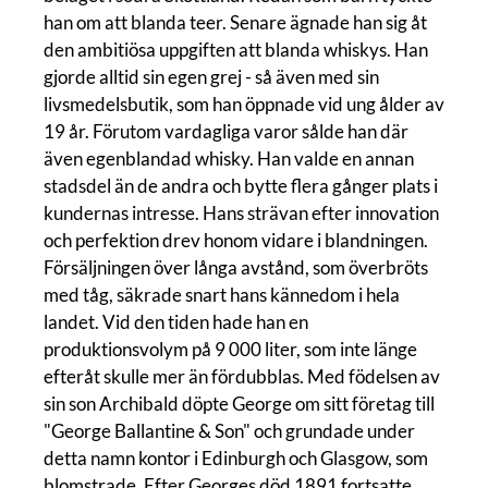
han om att blanda teer. Senare ägnade han sig åt
den ambitiösa uppgiften att blanda whiskys. Han
gjorde alltid sin egen grej - så även med sin
livsmedelsbutik, som han öppnade vid ung ålder av
19 år. Förutom vardagliga varor sålde han där
även egenblandad whisky. Han valde en annan
stadsdel än de andra och bytte flera gånger plats i
kundernas intresse. Hans strävan efter innovation
och perfektion drev honom vidare i blandningen.
Försäljningen över långa avstånd, som överbröts
med tåg, säkrade snart hans kännedom i hela
landet. Vid den tiden hade han en
produktionsvolym på 9 000 liter, som inte länge
efteråt skulle mer än fördubblas. Med födelsen av
sin son Archibald döpte George om sitt företag till
"George Ballantine & Son" och grundade under
detta namn kontor i Edinburgh och Glasgow, som
blomstrade. Efter Georges död 1891 fortsatte