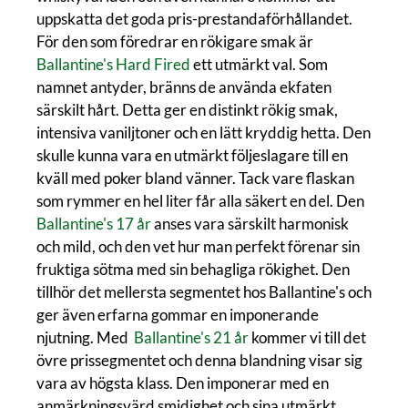
uppskatta det goda pris-prestandaförhållandet.
För den som föredrar en rökigare smak är
Ballantine's Hard Fired
ett utmärkt val. Som
namnet antyder, bränns de använda ekfaten
särskilt hårt. Detta ger en distinkt rökig smak,
intensiva vaniljtoner och en lätt kryddig hetta. Den
skulle kunna vara en utmärkt följeslagare till en
kväll med poker bland vänner. Tack vare flaskan
som rymmer en hel liter får alla säkert en del. Den
Ballantine's 17 år
anses vara särskilt harmonisk
och mild, och den vet hur man perfekt förenar sin
fruktiga sötma med sin behagliga rökighet. Den
tillhör det mellersta segmentet hos Ballantine's och
ger även erfarna gommar en imponerande
njutning. Med
Ballantine's 21 år
kommer vi till det
övre prissegmentet och denna blandning visar sig
vara av högsta klass. Den imponerar med en
anmärkningsvärd smidighet och sina utmärkt