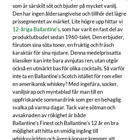
som är särskilt söt och bjuder på mycket vanilj.
Den har ingen åldersangivelse och tillhör det lägre
prissegmentet av märket. Lite högre upp hittar vi
12-åriga Ballantine's
, som har varit en fast del av
produktutbudet sedan 1960-talet. Den erbjuder,
förutom sina söta toner, en fruktig och fräsch
karaktär för sina njutare. Denna medelprissatta
klassiker kan inte bara avnjutas ren, utan utgör
också en utmärkt bas för olika cocktails. Så varför
inte ta en Ballantine's Scotch istället för rom eller
en amerikansk whiskey? Med ingefära, socker,
vaniljsirap och myntablad får man till en
uppfriskande sommardrink som ger en behaglig
svalka på varma dagar. Tack vare sötman och
avsaknaden av rökighet är både
Ballantine's Finest och Ballantine's 12 år en bra
möjlighet att hitta en smidig ingång till
whiskyvärlden och även kännare kommer att