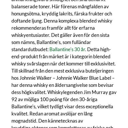
balanserade toner. Här förenas mångfalden av
honungsötma, kryddig lakrits, färska frukter och
doftande ljung. Denna komplexa blended whisky
rekommenderas framför allt för erfarna
whiskyentusiaster. Det gäller även för den sista
som nämns, Ballantine's, som fulländar
standardutbudet:
Ballantine's 30 år
. Detta high-
end-produkt från märket är i kategorin blended
whisky svårslagen när det kommer till exklusivitet.
Till skillnad från den mest exklusiva buteljeringen
hos Johnnie Walker – Johnnie Walker Blue Label –
har denna whisky en åldersangivelse som bevisar
dess högkvalitet. Whiskylegenden Jim Murray gav
92 av möjliga 100 poäng för den 30-åriga
Ballantine's, vilket tydligt visar dess exceptionella
kvalitet. Redan aromat avslöjar en lång
mognadstid. Den kännetecknas av
kryddiga ektoner som kompletteras av friska och