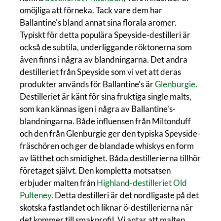
omöjliga att förneka. Tack vare dem har
Ballantine's bland annat sina florala aromer.
Typiskt för detta populära Speyside-destilleri är
också de subtila, underliggande röktonerna som
även finns i några av blandningarna. Det andra
destilleriet från Speyside som vi vet att deras
produkter används för Ballantine's är
Glenburgie
.
Destilleriet är känt för sina fruktiga single malts,
som kan kännas igen i några av Ballantine's-
blandningarna. Både influensen från Miltonduff
och den från Glenburgie ger den typiska Speyside-
fräschören och ger de blandade whiskys en form
av lätthet och smidighet. Båda destillerierna tillhör
företaget självt. Den kompletta motsatsen
erbjuder malten från
Highland-destilleriet Old
Pulteney
. Detta destilleri är det nordligaste på det
skotska fastlandet och liknar ö-destillerierna när
det kommer till smakprofil. Vi antar att malten