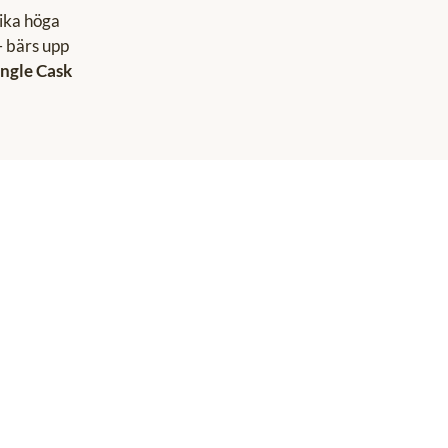
lika höga
– bärs upp
ngle Cask