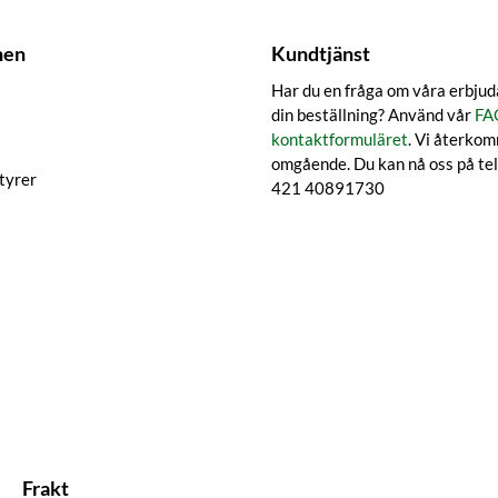
nen
Kundtjänst
Har du en fråga om våra erbjud
din beställning? Använd vår
FA
kontaktformuläret
. Vi återkomm
omgående. Du kan nå oss på te
tyrer
421 40891730
Frakt