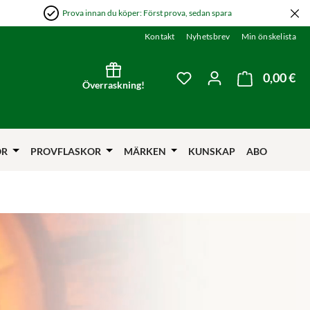
Prova innan du köper: Först prova, sedan spara
Kontakt
Nyhetsbrev
Min önskelista
0,00 €
Var
Du har 0 objekt i önskel
Överraskning!
ÖR
PROVFLASKOR
MÄRKEN
KUNSKAP
ABO