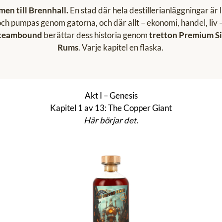
en till Brennhall.
En stad där hela destillerianläggningar är 
ch pumpas genom gatorna, och där allt – ekonomi, handel, liv 
teambound
berättar dess historia genom
tretton Premium Si
Rums
. Varje kapitel en flaska.
Akt I – Genesis
Kapitel 1 av 13: The Copper Giant
Här börjar det.
Hoppa över produktgalleriet