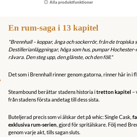
Alla produktfunktioner
En rum-saga i 13 kapitel
"Brennhall – koppar, ånga och sockerrör, från de tropiska s
Destillerianläggningar, höga som hus, pumpar Hochester-r
råvara. Den steg upp, den glänste, och den föll."
Det som i Brennhall rinner genom gatorna, rinner här in i f
Steambound berättar stadens historia i
tretton kapitel
– 
från stadens första andetag till dess sista.
Buteljerad precis som vi älskar det på whic: Single Cask,
f
exklusiva rum-serien
, gjord för spritälskare. Följ med Bre
genom varje akt, tills sagan sluts.