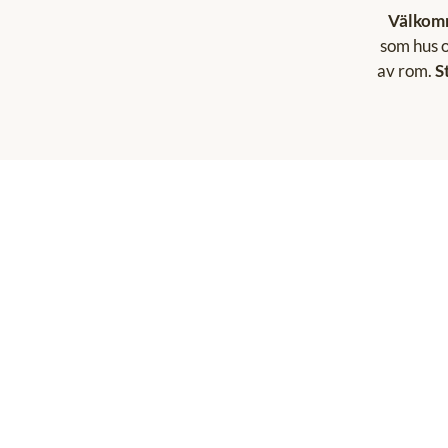
Välkomm
som hus o
av rom.
S