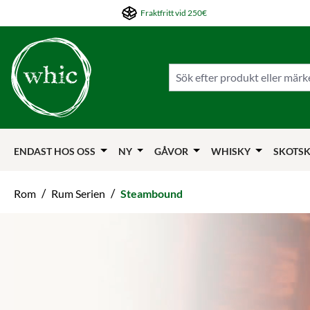
Fraktfritt vid 250€
pa till huvudinnehållet
Hoppa till sökningen
Hoppa till huvudnavigeringen
ENDAST HOS OSS
NY
GÅVOR
WHISKY
SKOTSK
/
/
Rom
Rum Serien
Steambound