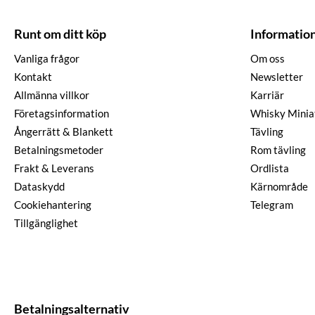
Runt om ditt köp
Informatio
Vanliga frågor
Om oss
Kontakt
Newsletter
Allmänna villkor
Karriär
Företagsinformation
Whisky Minia
Ångerrätt & Blankett
Tävling
Betalningsmetoder
Rom tävling
Frakt & Leverans
Ordlista
Dataskydd
Kärnområde
Cookiehantering
Telegram
Tillgänglighet
Betalningsalternativ