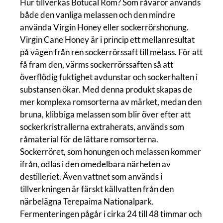
Hur tillverkas Botucal Rom? Som råvaror används
både den vanliga melassen och den mindre
använda Virgin Honey eller sockerrörshonung.
Virgin Cane Honey är i princip ett mellanresultat
på vägen från ren sockerrörssaft till melass. För att
få fram den, värms sockerrörssaften så att
överflödig fuktighet avdunstar och sockerhalten i
substansen ökar. Med denna produkt skapas de
mer komplexa romsorterna av märket, medan den
bruna, klibbiga melassen som blir över efter att
sockerkristrallerna extraherats, används som
råmaterial för de lättare romsorterna.
Sockerröret, som honungen och melassen kommer
ifrån, odlas i den omedelbara närheten av
destilleriet. Även vattnet som används i
tillverkningen är färskt källvatten från den
närbelägna Terepaima Nationalpark.
Fermenteringen pågår i cirka 24 till 48 timmar och