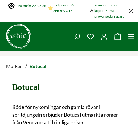
5 stjärnor på
Prova innan du
Fraktfritt vid 250€
Hoppa till huvudinnehållet
SHOPVOTE
köper: Först
prova, sedan spara
Du har 0 objekt i ön
Varukorg
/
Märken
Botucal
Botucal
Både för nykomlingar och gamla rävar i
spritdjungeln erbjuder Botucal utmärkta romer
från Venezuela till rimliga priser.