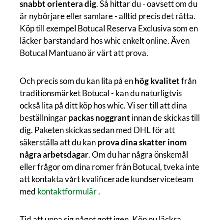
snabbt orientera dig
. Så hittar du - oavsett om du
är nybörjare eller samlare - alltid precis det rätta.
Köp till exempel Botucal Reserva Exclusiva som en
läcker barstandard hos whic enkelt online. Även
Botucal Mantuano är värt att prova.
Och precis som du kan lita på en
hög kvalitet
från
traditionsmärket Botucal - kan du naturligtvis
också lita på ditt köp hos whic. Vi ser till att dina
beställningar
packas noggrant
innan de skickas till
dig. Paketen skickas sedan med DHL för att
säkerställa att du kan
prova dina skatter inom
några arbetsdagar
. Om du har några önskemål
eller frågor om dina romer från Botucal, tveka inte
att kontakta vårt kvalificerade kundserviceteam
med
kontaktformulär
.
Tid att unna sig något gott igen. Köp nu läckra