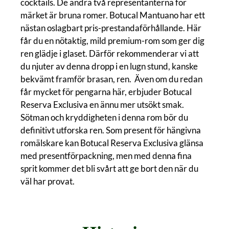
cocktails. De andra två representanterna för
märket är bruna romer. Botucal Mantuano har ett
nästan oslagbart pris-prestandaförhållande. Här
får du en nötaktig, mild premium-rom som ger dig
ren glädje i glaset. Därför rekommenderar vi att
du njuter av denna dropp i en lugn stund, kanske
bekvämt framför brasan, ren. Även om du redan
får mycket för pengarna här, erbjuder Botucal
Reserva Exclusiva en ännu mer utsökt smak.
Sötman och kryddigheten i denna rom bör du
definitivt utforska ren. Som present för hängivna
romälskare kan Botucal Reserva Exclusiva glänsa
med presentförpackning, men med denna fina
sprit kommer det bli svårt att ge bort den när du
väl har provat.