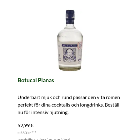
Botucal Planas
Underbart mjuk och rund passar den vita romen
perfekt för dina cocktails och longdrinks. Beställ
nu för intensiv njutning.
52,99 €
≈ 580 kr ***
Innehåll: 0.7 Liter (75,70 €/Liter)