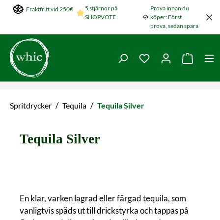
5 stjärnor på
Prova innan du
Fraktfritt vid 250€
Hoppa till huvudinnehållet
SHOPVOTE
köper: Först
prova, sedan spara
Du har 0 objekt i ön
Varukorg
/
/
Spritdrycker
Tequila
Tequila Silver
Tequila Silver
En klar, varken lagrad eller färgad tequila, som
vanligtvis späds ut till drickstyrka och tappas på