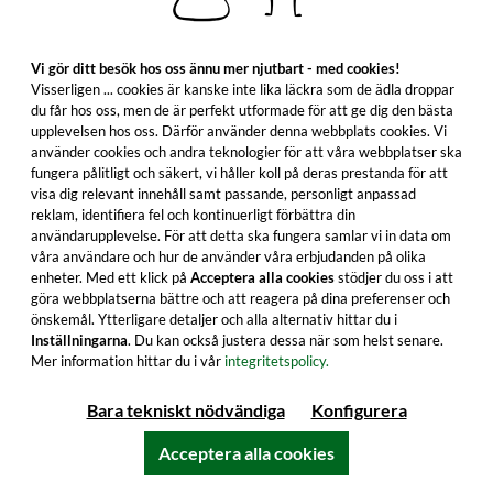
Vi gör ditt besök hos oss ännu mer njutbart - med cookies!
Visserligen ... cookies är kanske inte lika läckra som de ädla droppar
du får hos oss, men de är perfekt utformade för att ge dig den bästa
upplevelsen hos oss. Därför använder denna webbplats cookies. Vi
använder cookies och andra teknologier för att våra webbplatser ska
fungera pålitligt och säkert, vi håller koll på deras prestanda för att
visa dig relevant innehåll samt passande, personligt anpassad
reklam, identifiera fel och kontinuerligt förbättra din
användarupplevelse. För att detta ska fungera samlar vi in data om
våra användare och hur de använder våra erbjudanden på olika
enheter. Med ett klick på
Acceptera alla cookies
stödjer du oss i att
1800 Tequila Reserva Blanco
göra webbplatserna bättre och att reagera på dina preferenser och
önskemål. Ytterligare detaljer och alla alternativ hittar du i
Inställningarna
. Du kan också justera dessa när som helst senare.
Den blå agave som används för tillverkningen
Mer information hittar du i vår
integritetspolicy.
kommer enbart från höglandet i Jalisco/Mexiko.
Ta chansen nu och njut.
Bara tekniskt nödvändiga
Konfigurera
52,99 €
Acceptera alla cookies
≈ 579 kr ***