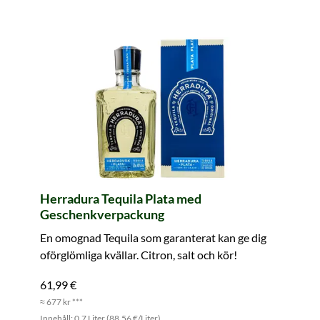
Herradura Tequila Plata med
Geschenkverpackung
En omognad Tequila som garanterat kan ge dig
oförglömliga kvällar. Citron, salt och kör!
61,99 €
≈ 677 kr ***
Innehåll: 0.7 Liter (88,56 €/Liter)