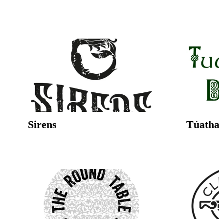
Sirens
Túatha