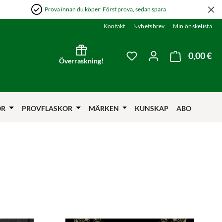
Prova innan du köper: Först prova, sedan spara
Kontakt
Nyhetsbrev
Min önskelista
0,00 €
Var
Du har 0 objekt i önskel
Överraskning!
ÖR
PROVFLASKOR
MÄRKEN
KUNSKAP
ABO