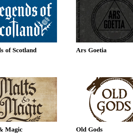
s of Scotland
Ars Goetia
& Magic
Old Gods