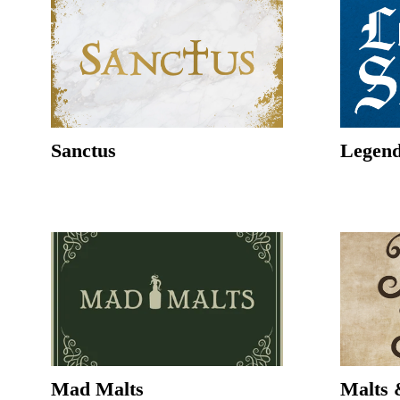
Sanctus
Legend
Mad Malts
Malts 