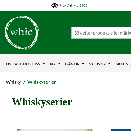
Fraktfritt vid 250€
pa till huvudinnehållet
Hoppa till sökningen
Hoppa till huvudnavigeringen
ENDAST HOS OSS
NY
GÅVOR
WHISKY
SKOTSK
/
Whisky
Whiskyserier
Whiskyserier