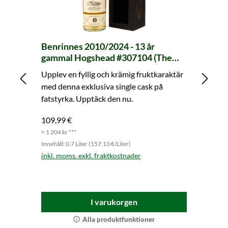
Benrinnes 2010/2024 - 13 år
Be
gammal Hogshead #307104 (The
ga
Single Malts of Scotland)
Bu
Upplev en fyllig och krämig fruktkaraktär
Up
Ma
med denna exklusiva single cask på
de
fatstyrka. Upptäck den nu.
fö
de
109,99 €
95
≈ 1 204 kr ***
≈ 1
Innehåll: 0.7 Liter (157,13 €/Liter)
Inn
inkl. moms. exkl. fraktkostnader
ink
I varukorgen
Alla produktfunktioner