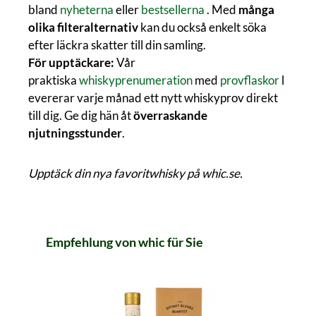
bland
nyheterna
eller
bestsellerna
. Med
många
olika filteralternativ
kan du också enkelt söka
efter läckra skatter till din samling.
För upptäckare:
Vår
praktiska
whiskyprenumeration
med
provflaskor
l
evererar varje månad ett nytt whiskyprov direkt
till dig. Ge dig hän åt
överraskande
njutningsstunder
.
Upptäck din nya favoritwhisky på whic.se.
Hoppa över produktgalleriet
Empfehlung von whic für Sie