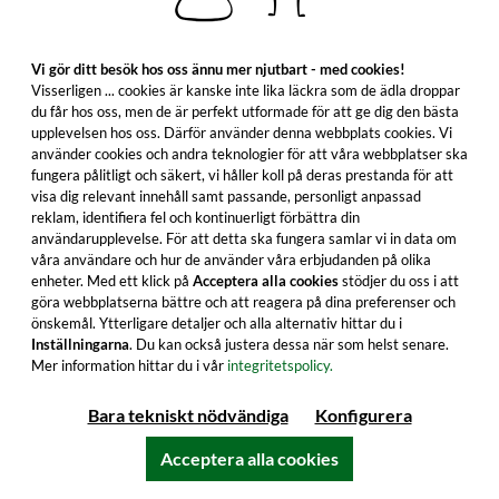
Varje månad en ny, levererad direkt till
mottagaren.
300,00 €
275,00 €
Vi gör ditt besök hos oss ännu mer njutbart - med cookies!
Visserligen ... cookies är kanske inte lika läckra som de ädla droppar
≈
3 284 kr
3 010 kr ***
du får hos oss, men de är perfekt utformade för att ge dig den bästa
inkl. moms. exkl. fraktkostnader
upplevelsen hos oss. Därför använder denna webbplats cookies. Vi
använder cookies och andra teknologier för att våra webbplatser ska
fungera pålitligt och säkert, vi håller koll på deras prestanda för att
visa dig relevant innehåll samt passande, personligt anpassad
reklam, identifiera fel och kontinuerligt förbättra din
I varukorgen
användarupplevelse. För att detta ska fungera samlar vi in data om
våra användare och hur de använder våra erbjudanden på olika
Alla produktfunktioner
enheter. Med ett klick på
Acceptera alla cookies
stödjer du oss i att
göra webbplatserna bättre och att reagera på dina preferenser och
önskemål. Ytterligare detaljer och alla alternativ hittar du i
Inställningarna
. Du kan också justera dessa när som helst senare.
Mer information hittar du i vår
integritetspolicy.
Bara tekniskt nödvändiga
Konfigurera
Acceptera alla cookies