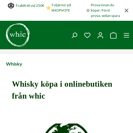
5 stjärnor på
Prova innan du
Fraktfritt vid 250€
Hoppa till huvudinnehållet
SHOPVOTE
köper: Först
prova, sedan spara
Du har 0 objekt i ön
Varukorg
Whisky
Whisky köpa i onlinebutiken
från whic