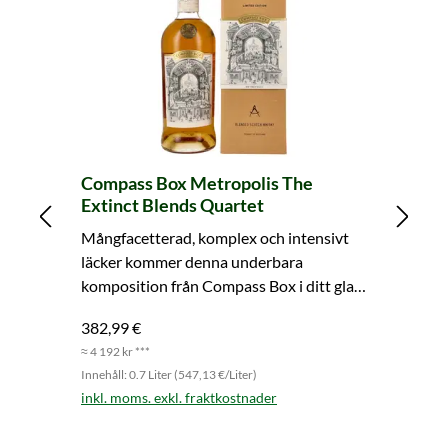
Compass Box Metropolis The
Nc
Extinct Blends Quartet
(e
Mångfacetterad, komplex och intensivt
Nc
läcker kommer denna underbara
fr
komposition från Compass Box i ditt glas.
me
Köp nu och njut!
de
382,99 €
94
≈ 4 192 kr ***
≈ 1
Innehåll: 0.7 Liter (547,13 €/Liter)
Inn
inkl. moms. exkl. fraktkostnader
ink