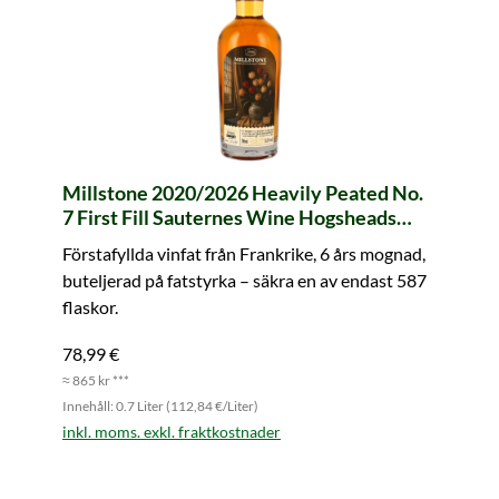
Millstone 2020/2026 Heavily Peated No.
7 First Fill Sauternes Wine Hogsheads
#200169 & 200170 Dutch Tulip Collection
Förstafyllda vinfat från Frankrike, 6 års mognad,
buteljerad på fatstyrka – säkra en av endast 587
flaskor.
78,99 €
≈ 865 kr ***
Innehåll: 0.7 Liter (112,84 €/Liter)
inkl. moms. exkl. fraktkostnader