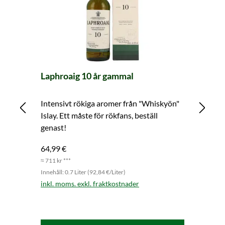
Laphroaig 10 år gammal
Ar
Intensivt rökiga aromer från "Whiskyön"
En
Islay. Ett måste för rökfans, beställ
år
genast!
rö
64,99 €
78
≈ 711 kr ***
≈ 8
Innehåll: 0.7 Liter (92,84 €/Liter)
Inn
inkl. moms. exkl. fraktkostnader
ink