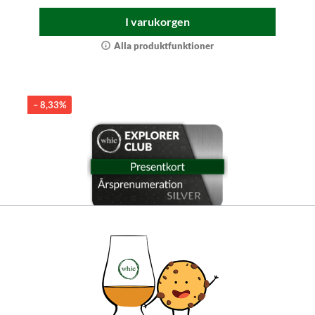
I varukorgen
Alla produktfunktioner
– 8,33%
Whisky-presentprenumeration - 1 år
Explorer Club Silver
Ett år av premium-njutning: whic-grundaren
Arne Wesche väljer ut whiskysorter för kännare.