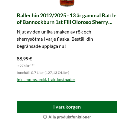
Ballechin 2012/2025 - 13 år gammal Battle
of Bannockburn 1st Fill Oloroso Sherry
Butt #539 Legends of Scotland (whic)
Njut av den unika smaken av rök och
sherrysötma i varje flaska! Beställ din
begränsade upplaga nu!
88,99 €
≈ 974 kr ***
Innehåll: 0.7 Liter (127,13 €/Liter)
inkl. moms. exkl. fraktkostnader
I varukorgen
Alla produktfunktioner