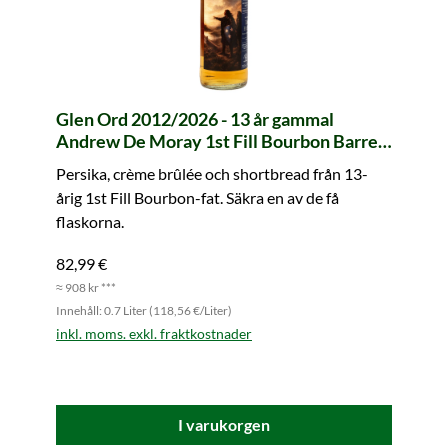
Glen Ord 2012/2026 - 13 år gammal
Andrew De Moray 1st Fill Bourbon Barrels
#800269+800271 Legends of Scotland
Persika, crème brûlée och shortbread från 13-
(whic)
årig 1st Fill Bourbon-fat. Säkra en av de få
flaskorna.
82,99 €
≈ 908 kr ***
Innehåll: 0.7 Liter (118,56 €/Liter)
inkl. moms. exkl. fraktkostnader
I varukorgen