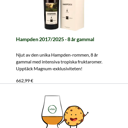
Hampden 2017/2025 - 8 år gammal
Njut av den unika Hampden-rommen, 8 år
gammal med intensiva tropiska fruktaromer.
Upptäck Magnum-exklusiviteten!
662,99 €
≈ 7 257 kr ***
Innehåll: 1.5 Liter (441,99 €/Liter)
inkl. moms. exkl. fraktkostnader
I varukorgen