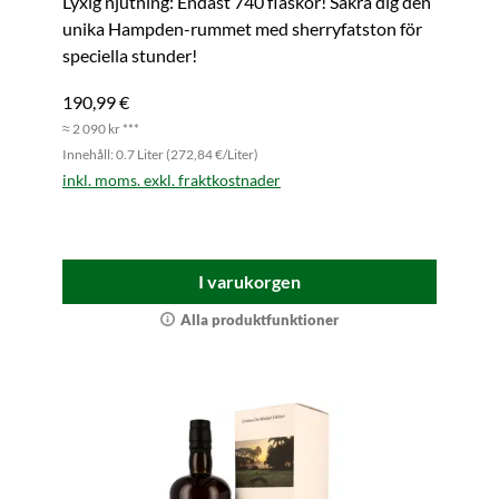
Lyxig njutning: Endast 740 flaskor! Säkra dig den
unika Hampden-rummet med sherryfatston för
speciella stunder!
190,99 €
≈ 2 090 kr ***
Innehåll: 0.7 Liter (272,84 €/Liter)
inkl. moms. exkl. fraktkostnader
I varukorgen
Alla produktfunktioner