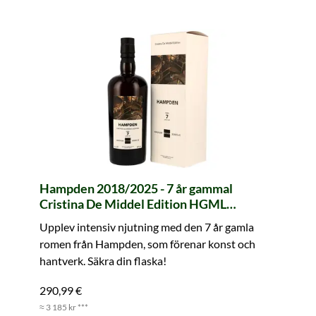
Hampden 2018/2025 - 7 år gammal
Cristina De Middel Edition HGML
Traditional Rum Magnum Series #3 (La
Upplev intensiv njutning med den 7 år gamla
Maison & Velier)
romen från Hampden, som förenar konst och
hantverk. Säkra din flaska!
290,99 €
≈ 3 185 kr ***