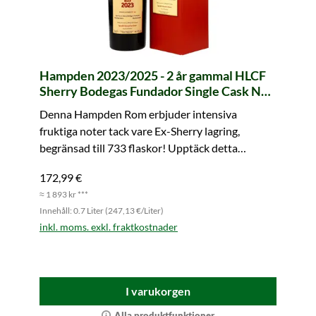
Hampden 2023/2025 - 2 år gammal HLCF
Sherry Bodegas Fundador Single Cask No.
A4
Denna Hampden Rom erbjuder intensiva
fruktiga noter tack vare Ex-Sherry lagring,
begränsad till 733 flaskor! Upptäck detta
unikum.
172,99 €
≈ 1 893 kr ***
Innehåll: 0.7 Liter (247,13 €/Liter)
inkl. moms. exkl. fraktkostnader
I varukorgen
Alla produktfunktioner