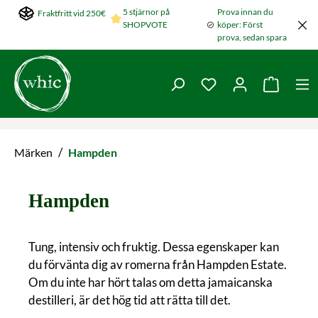
5 stjärnor på
Prova innan du
Fraktfritt vid 250€
Hoppa till huvudinnehållet
SHOPVOTE
köper: Först
prova, sedan spara
Du har 0 objekt i ön
Varukorg
/
Märken
Hampden
Hampden
Tung, intensiv och fruktig. Dessa egenskaper kan
du förvänta dig av romerna från Hampden Estate.
Om du inte har hört talas om detta jamaicanska
destilleri, är det hög tid att rätta till det.