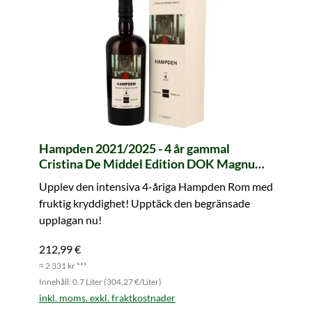
Hampden 2021/2025 - 4 år gammal
Cristina De Middel Edition DOK Magnum
Series #3 Traditional Rum (LM&V)
Upplev den intensiva 4-åriga Hampden Rom med
fruktig kryddighet! Upptäck den begränsade
upplagan nu!
212,99 €
≈ 2 331 kr ***
Innehåll: 0.7 Liter (304,27 €/Liter)
inkl. moms. exkl. fraktkostnader