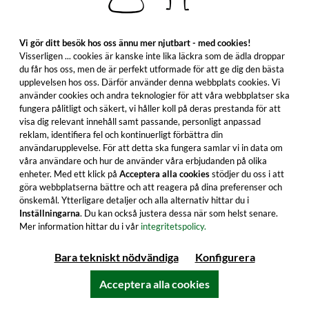
Alla produktfunktioner
Vi gör ditt besök hos oss ännu mer njutbart - med cookies!
Visserligen ... cookies är kanske inte lika läckra som de ädla droppar
du får hos oss, men de är perfekt utformade för att ge dig den bästa
upplevelsen hos oss. Därför använder denna webbplats cookies. Vi
använder cookies och andra teknologier för att våra webbplatser ska
fungera pålitligt och säkert, vi håller koll på deras prestanda för att
visa dig relevant innehåll samt passande, personligt anpassad
reklam, identifiera fel och kontinuerligt förbättra din
användarupplevelse. För att detta ska fungera samlar vi in data om
våra användare och hur de använder våra erbjudanden på olika
enheter. Med ett klick på
Acceptera alla cookies
stödjer du oss i att
göra webbplatserna bättre och att reagera på dina preferenser och
önskemål. Ytterligare detaljer och alla alternativ hittar du i
Inställningarna
. Du kan också justera dessa när som helst senare.
Hampden 2016/2025 - 9 år gammal
Mer information hittar du i vår
integritetspolicy.
Cristina De Middel Edition Traditional
Rum LROK Series #3 (Velier) (1,5 liter)
Bara tekniskt nödvändiga
Konfigurera
Upplev den intensiva Hampden Rom med 60%
Vol. i den begränsade Christina De Middel
Acceptera alla cookies
Edition! Prova nu!