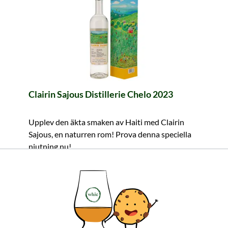
Clairin Sajous Distillerie Chelo 2023
Upplev den äkta smaken av Haiti med Clairin
Sajous, en naturren rom! Prova denna speciella
njutning nu!
75,99 €
≈ 830 kr ***
Innehåll: 0.7 Liter (108,56 €/Liter)
inkl. moms. exkl. fraktkostnader