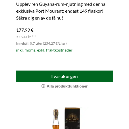
Rum ex-Bourbon One of 149
Upplev ren Guyana-rum-njutning med denna
exklusiva Port Mourant; endast 149 flaskor!
Säkra dig en av de få nu!
177,99 €
≈ 1 944 kr ***
Innehåll: 0.7 Liter (254,27 €/Liter)
inkl. moms. exkl. fraktkostnader
I varukorgen
Alla produktfunktioner