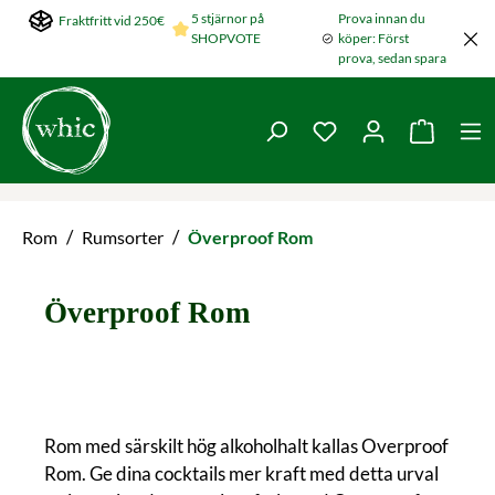
5 stjärnor på
Prova innan du
Fraktfritt vid 250€
Hoppa till huvudinnehållet
SHOPVOTE
köper: Först
prova, sedan spara
Du har 0 objekt i ön
Varukorg
/
/
Rom
Rumsorter
Överproof Rom
Överproof Rom
Rom med särskilt hög alkoholhalt kallas Overproof
Rom. Ge dina cocktails mer kraft med detta urval