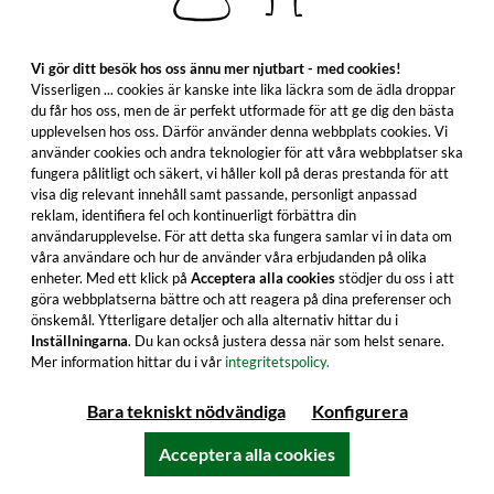
I varukorgen
Vi gör ditt besök hos oss ännu mer njutbart - med cookies!
Alla produktfunktioner
Visserligen ... cookies är kanske inte lika läckra som de ädla droppar
du får hos oss, men de är perfekt utformade för att ge dig den bästa
upplevelsen hos oss. Därför använder denna webbplats cookies. Vi
använder cookies och andra teknologier för att våra webbplatser ska
fungera pålitligt och säkert, vi håller koll på deras prestanda för att
visa dig relevant innehåll samt passande, personligt anpassad
reklam, identifiera fel och kontinuerligt förbättra din
användarupplevelse. För att detta ska fungera samlar vi in data om
våra användare och hur de använder våra erbjudanden på olika
enheter. Med ett klick på
Acceptera alla cookies
stödjer du oss i att
göra webbplatserna bättre och att reagera på dina preferenser och
önskemål. Ytterligare detaljer och alla alternativ hittar du i
Inställningarna
. Du kan också justera dessa när som helst senare.
Mer information hittar du i vår
integritetspolicy.
Bara tekniskt nödvändiga
Konfigurera
Secret Pure Single Jamaican Rum 9 år
gammal Bottled for Wu Dram Clan
Acceptera alla cookies
Upptäck denna exklusiva buteljering med sin